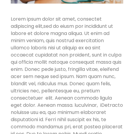
Lorem ipsum dolor sit amet, consectet
adipiscing elit,sed do eiusm por incididunt ut
labore et dolore magna aliqua. Ut enim ad
minim veniam, quis nostrud exercitation
ullamco laboris nisi ut aliquip ex ea sint
occaecat cupidatat non proident, sunt in culpa
qui officia mollit natoque consequat massa quis
enim. Donec pede justo, fringilla vitae, eleifend
acer sem neque sed ipsum. Nam quam nunc,
blandit vel, ridiculus mus. Donec quam felis,
ultricies nec, pellentesque eu, pretium
consectetuer elit. Aenean commodo ligula
eget dolor. Aenean massa. luculvinar, iDetracto
noluisse usu ea, quo minimum elaboraret
disputationi id. Ferri nihil suscipit ex his, te
commodo mandamus pri, erat postea placerat
id eos. Duo te lorem nobis. Mundi oratio