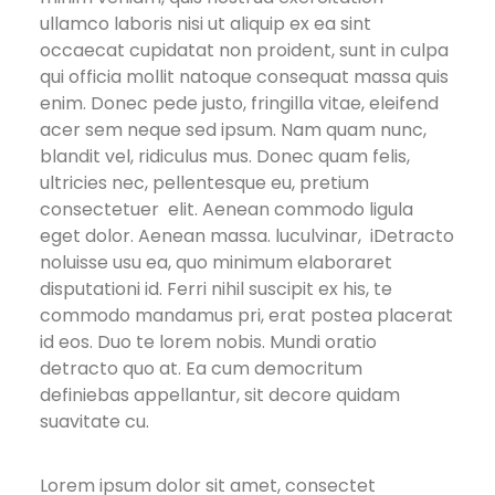
ullamco laboris nisi ut aliquip ex ea sint
occaecat cupidatat non proident, sunt in culpa
qui officia mollit natoque consequat massa quis
enim. Donec pede justo, fringilla vitae, eleifend
acer sem neque sed ipsum. Nam quam nunc,
blandit vel, ridiculus mus. Donec quam felis,
ultricies nec, pellentesque eu, pretium
consectetuer elit. Aenean commodo ligula
eget dolor. Aenean massa. luculvinar, iDetracto
noluisse usu ea, quo minimum elaboraret
disputationi id. Ferri nihil suscipit ex his, te
commodo mandamus pri, erat postea placerat
id eos. Duo te lorem nobis. Mundi oratio
detracto quo at. Ea cum democritum
definiebas appellantur, sit decore quidam
suavitate cu.
Lorem ipsum dolor sit amet, consectet