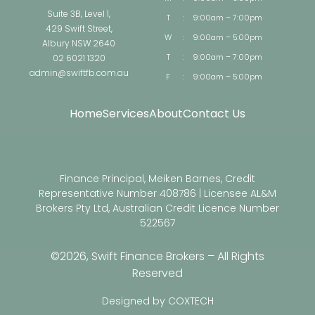
Suite 3B, Level 1,
T
:
9:00am – 7:00pm
429 Swift Street,
W
:
9:00am – 5:00pm
Albury NSW 2640
02 6021 1320
T
:
9:00am – 7:00pm
admin@swiftfb.com.au
F
:
9:00am – 5:00pm
Home
Services
About
Contact Us
Finance Principal, Meiken Barnes, Credit
Representative Number 408786 | Licensee AL&M
Brokers Pty Ltd, Australian Credit Licence Number
522567
©2026, Swift Finance Brokers – All Rights
Reserved
Designed by COXTECH